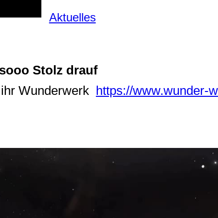
Aktuelles
d sooo Stolz drauf
d ihr Wunderwerk
https://www.wunder-we