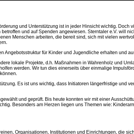
rderung und Unterstützung ist in jeder Hinsicht wichtig. Doch v
etroffen und auf Spenden angewiesen. Sterntaler e.V. will nich
 denen Menschen arbeiten, die bereit sind, sich mit vielen wertv
ern.
chen Angebotsstruktur für Kinder und Jugendliche erhalten und a
ondere lokale Projekte, d.h. Maßnahmen in
Wahrenholz
und Umlan
lfen werden. Wir tun dies einerseits über einmalige Impulsförde
 können.
ützung. Es ist uns wichtig, dass Initiatoren längerfristige und
wählt und geprüft. Bis heute konnten wir mit einer Ausschüttu
wichtig. Besonders am Herzen liegen uns Themen wie: Kinderar
reinen, Organisationen, Institutionen und Einrichtungen, die sic