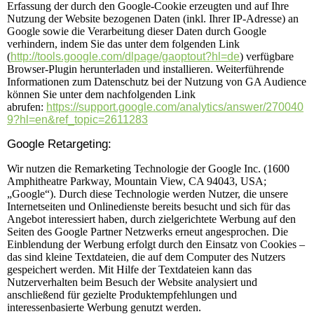
Erfassung der durch den Google-Cookie erzeugten und auf Ihre
Nutzung der Website bezogenen Daten (inkl. Ihrer IP-Adresse) an
Google sowie die Verarbeitung dieser Daten durch Google
verhindern, indem Sie das unter dem folgenden Link
(
http://tools.google.com/dlpage/gaoptout?hl=de
) verfügbare
Browser-Plugin herunterladen und installieren. Weiterführende
Informationen zum Datenschutz bei der Nutzung von GA Audience
können Sie unter dem nachfolgenden Link
abrufen:
https://support.google.com/analytics/answer/270040
9?hl=en&ref_topic=2611283
Google Retargeting:
Wir nutzen die Remarketing Technologie der Google Inc. (1600
Amphitheatre Parkway, Mountain View, CA 94043, USA;
„Google“). Durch diese Technologie werden Nutzer, die unsere
Internetseiten und Onlinedienste bereits besucht und sich für das
Angebot interessiert haben, durch zielgerichtete Werbung auf den
Seiten des Google Partner Netzwerks erneut angesprochen. Die
Einblendung der Werbung erfolgt durch den Einsatz von Cookies –
das sind kleine Textdateien, die auf dem Computer des Nutzers
gespeichert werden. Mit Hilfe der Textdateien kann das
Nutzerverhalten beim Besuch der Website analysiert und
anschließend für gezielte Produktempfehlungen und
interessenbasierte Werbung genutzt werden.