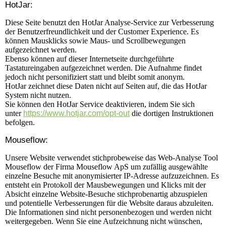
HotJar:
Diese Seite benutzt den HotJar Analyse-Service zur Verbesserung
der Benutzerfreundlichkeit und der Customer Experience. Es
können Mausklicks sowie Maus- und Scrollbewegungen
aufgezeichnet werden.
Ebenso können auf dieser Internetseite durchgeführte
Tastatureingaben aufgezeichnet werden. Die Aufnahme findet
jedoch nicht personifiziert statt und bleibt somit anonym.
HotJar zeichnet diese Daten nicht auf Seiten auf, die das HotJar
System nicht nutzen.
Sie können den HotJar Service deaktivieren, indem Sie sich
unter
https://www.hotjar.com/opt-out
die dortigen Instruktionen
befolgen.
Mouseflow:
Unsere Website verwendet stichprobeweise das Web-Analyse Tool
Mouseflow der Firma Mouseflow ApS um zufällig ausgewählte
einzelne Besuche mit anonymisierter IP-Adresse aufzuzeichnen. Es
entsteht ein Protokoll der Mausbewegungen und Klicks mit der
Absicht einzelne Website-Besuche stichprobenartig abzuspielen
und potentielle Verbesserungen für die Website daraus abzuleiten.
Die Informationen sind nicht personenbezogen und werden nicht
weitergegeben. Wenn Sie eine Aufzeichnung nicht wünschen,