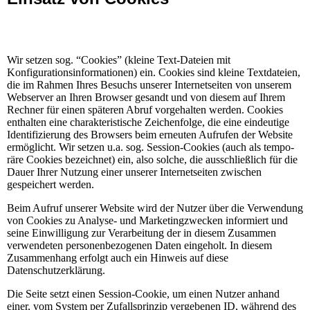
Wir setzen sog. “Cookies” (kleine Text-Dateien mit
Konfigurationsinformationen) ein. Coo­kies sind kleine Text­da­teien,
die im Rah­men Ihres Besuchs unse­rer Inter­netsei­ten von unse­rem
Webser­ver an Ihren Brow­ser gesandt und von die­sem auf Ihrem
Rech­ner für einen spä­te­ren Abruf vor­ge­hal­ten wer­den. Cookies
enthalten eine charakteristische Zeichenfolge, die eine eindeutige
Identifizierung des Browsers beim erneuten Aufrufen der Website
ermöglicht. Wir set­zen u.a. sog. Ses­sion-Coo­kies (auch als tem­po­
räre Coo­kies bezeich­net) ein, also sol­che, die aus­schließ­lich für die
Dauer Ihrer Nut­zung einer unse­rer Inter­netsei­ten zwischen
gespeichert wer­den.
Beim Aufruf unserer Website wird der Nutzer über die Verwendung
von Cookies zu Analyse- und Marketingzwecken informiert und
seine Einwilligung zur Verarbeitung der in diesem Zusammen
verwendeten personenbezogenen Daten eingeholt. In diesem
Zusammenhang erfolgt auch ein Hinweis auf diese
Datenschutzerklärung.
Die Seite setzt einen Session-Cookie, um einen Nutzer anhand
einer, vom System per Zufallsprinzip vergebenen ID, während des